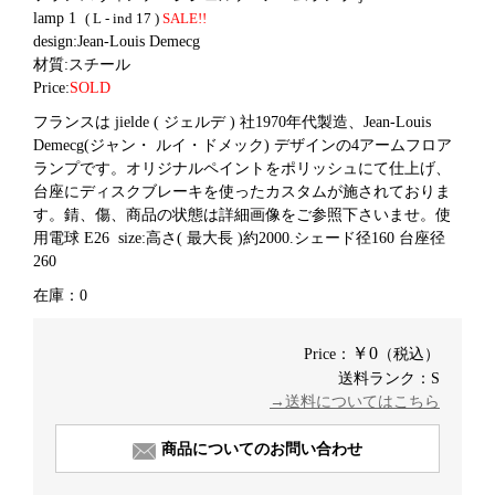
lamp 1
( L - ind 17 )
SALE!!
design:Jean-Louis Demecg
材質:スチール
Price:
SOLD
フランスは
jielde (
ジェルデ ) 社1970年代製造、
Jean-Louis
Demecg(ジャン・ ルイ
・
ドメック
) デザイン
の4アームフロア
ランプです。オリジナルペイントをポリッシュにて仕上げ、
台座にディスクブレーキを使ったカスタムが施されておりま
す。錆、傷、商品の状態は詳細画像をご参照下さいませ。使
用電球 E26 size:高さ( 最大長 )約2000.シェード径160 台座径
260
在庫：0
￥0
Price：
（税込）
送料ランク：S
→送料についてはこちら
商品についてのお問い合わせ