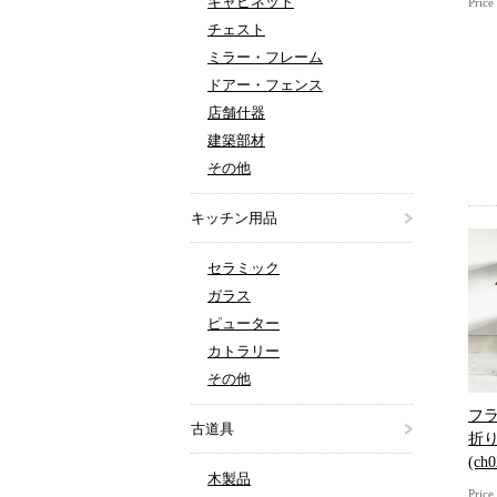
キャビネット
Pric
チェスト
ミラー・フレーム
ドアー・フェンス
店舗什器
建築部材
その他
キッチン用品
セラミック
ガラス
ピューター
カトラリー
その他
フ
古道具
折
(ch0
木製品
Pric