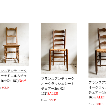
ランスアンティーク
リーチドエルムチェ
フランスアンティーク
(ch024-182)
New!
フランスア
オークラッシュシート
オークラッ
e：
SOLD
チェアー2(ch024-
チェアー(ch0
172)
SALE!!
165)
SALE!!
Price：
SOLD
Price：
SOLD