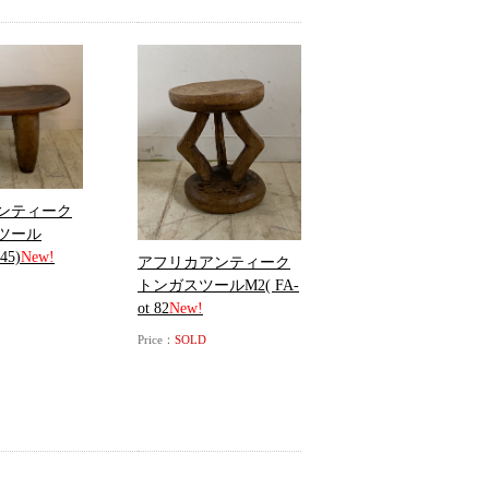
ンティーク
ツール
45)
New!
アフリカアンティーク
トンガスツールM2( FA-
ot 82
New!
Price：
SOLD