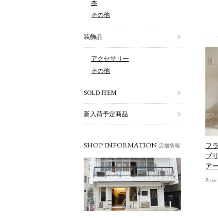
本
その他
装飾品
アクセサリー
その他
SOLD ITEM
新入荷予定商品
SHOP INFORMATION
フ
店舗情報
ブ
アー1
Pric