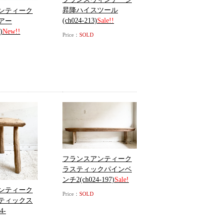
昇降ハイスツール
ンティーク
(ch024-213)
Sale!!
アー
)
New!!
Price：
SOLD
フランスアンティーク
ラスティックパインベ
ンチ2(ch024-197)
Sale!
ンティーク
Price：
SOLD
ティックス
4-