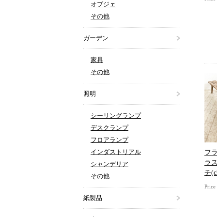
オブジェ
その他
ガーデン
家具
その他
照明
シーリングランプ
デスクランプ
フロアランプ
インダストリアル
フ
ラ
シャンデリア
チ(c
その他
Pric
紙製品