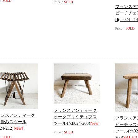
e：
SOLD
Price：
SOLD
フランスア
ビーチチェ
B(ch024-214
Price：
SOLD
フランスアンティーク
ランスアンティーク
オークプリミティブス
フランスア
り畳みスツール
ツール1(ch024-203)
New!
ビーチラス
24-212)
New!
ツール(ch02
Price：
SOLD
200)
SALE!!
e：
SOLD