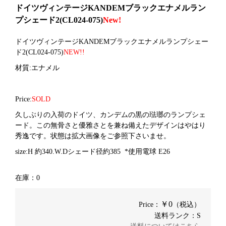
ドイツヴィンテージKANDEMブラックエナメルラン
プシェード2(CL024-075)
New!
ドイツヴィンテージKANDEMブラックエナメルランプシェー
ド2(CL024-075)
NEW!!
材質:エナメル
Price:
SOLD
久しぶりの入荷のドイツ、カンデムの黒の琺瑯のランプシェ
ード。この無骨さと優雅さとを兼ね備えたデザインはやはり
秀逸です。状態は拡大画像をご参照下さいませ。
size:H 約340.W.Dシェード径約385 *使用電球 E26
在庫：0
￥0
Price：
（税込）
送料ランク：S