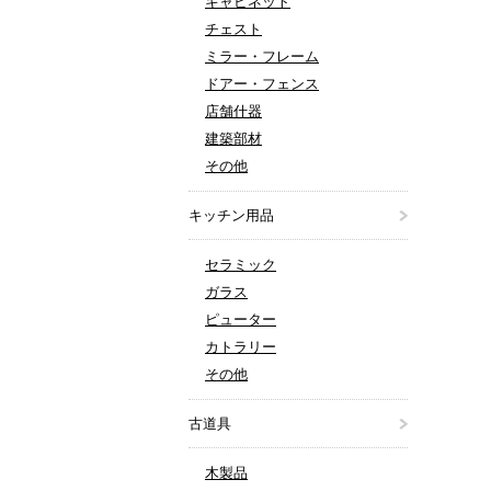
キャビネット
チェスト
ミラー・フレーム
ドアー・フェンス
店舗什器
建築部材
その他
キッチン用品
セラミック
ガラス
ピューター
カトラリー
その他
古道具
木製品