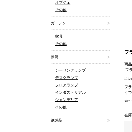
オブジェ
その他
ガーデン
家具
その他
フ
照明
商品
フラ
シーリングランプ
デスクランプ
Pric
フロアランプ
フラ
インダストリアル
うで
シャンデリア
si
その他
在庫
紙製品