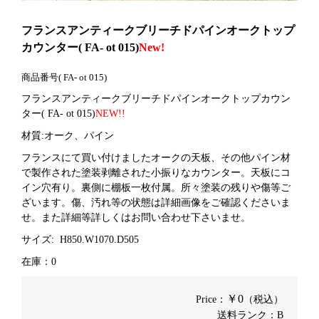
フランスアンティークブリーチドパインオークトップ
カウンター( FA- ot 015)
New!
商品番号( FA- ot 015)
フランスアンティークブリーチドパインオークトップカウン
ター( FA- ot 015)
NEW!!
材質:オーク、パイン
フランスにて買い付けましたオークの天板、その他パイン材
で製作された塗装剥離された小振りなカウンター。天板にコ
イン穴有り。裏側に棚板一枚付属。所々塗装の残りや
傷等ご
ざいます。傷、汚れ等の状態は詳細画像をご確認くださいま
せ。また詳細等詳しくはお問い合わせ下さいませ。
サイズ:
H850.W1070.D505
在庫：0
￥0
Price：
（税込）
送料ランク：B