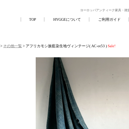
ヨーロッパアンティーク家具・雑貨
TOP
HYGGEについて
ご利用ガイド
>
その他一覧
> アフリカモシ族藍染生地ヴィンテージ( AC-ot53 )
Sale!