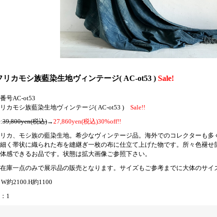
リカモシ族藍染生地ヴィンテージ( AC-ot53 )
Sale!
番号AC-ot53
リカモシ族藍染生地ヴィンテージ( AC-ot53 )
Sale!!
:
39,800yen(税込)
→
27,860yen(税込)30%off!!
リカ、
モシ族の藍染生地
。希少なヴィンテージ品。海外でのコレクターも多
細く帯状に織られた布を縫継ぎ一枚の布に仕立て上げた物です。所々色褪せ
体感できるお品です。状態は拡大画像ご参照下さい。
在庫一点のみで展示品の販売となります。サイズもご参考までに大体のサイ
e: W約2100.H約1100
：1