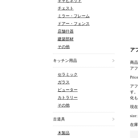
キャビネット
チェスト
ミラー・フレーム
ドアー・フェンス
店舗什器
建築部材
その他
アフ
キッチン用品
商品
アフ
セラミック
Price
ガラス
アフ
ピューター
す。
カトラリー
化も
その他
現在
siz
古道具
在庫
木製品